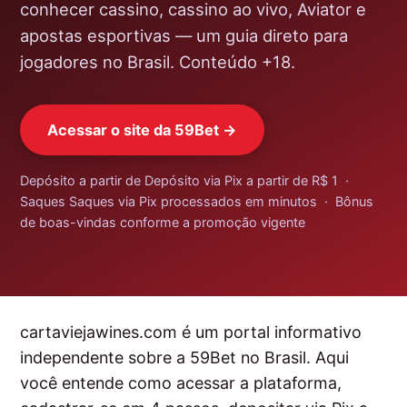
conhecer cassino, cassino ao vivo, Aviator e
apostas esportivas — um guia direto para
jogadores no Brasil. Conteúdo +18.
Acessar o site da 59Bet →
Depósito a partir de Depósito via Pix a partir de R$ 1 ·
Saques Saques via Pix processados em minutos · Bônus
de boas-vindas conforme a promoção vigente
cartaviejawines.com é um portal informativo
independente sobre a 59Bet no Brasil. Aqui
você entende como acessar a plataforma,