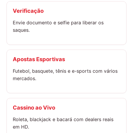
Verificação
Envie documento e selfie para liberar os
saques.
Apostas Esportivas
Futebol, basquete, tênis e e-sports com vários
mercados.
Cassino ao Vivo
Roleta, blackjack e bacará com dealers reais
em HD.