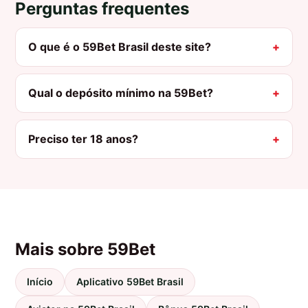
Perguntas frequentes
O que é o 59Bet Brasil deste site?
Qual o depósito mínimo na 59Bet?
Preciso ter 18 anos?
Mais sobre 59Bet
Início
Aplicativo 59Bet Brasil