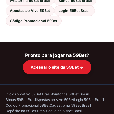
Aviator na 59Bet Brasil
Bônus 59Bet Brasil
Apostas ao Vivo 59Bet
Login 59Bet Brasil
Código Promocional 59Bet
Pronto para jogar na 59Bet?
Acessar o site da 59Bet →
Início
Aplicativo 59Bet Brasil
Aviator na 59Bet Brasil
Bônus 59Bet Brasil
Apostas ao Vivo 59Bet
Login 59Bet Brasil
Código Promocional 59Bet
Cadastro na 59Bet Brasil
Depósito na 59Bet Brasil
Saque na 59Bet Brasil