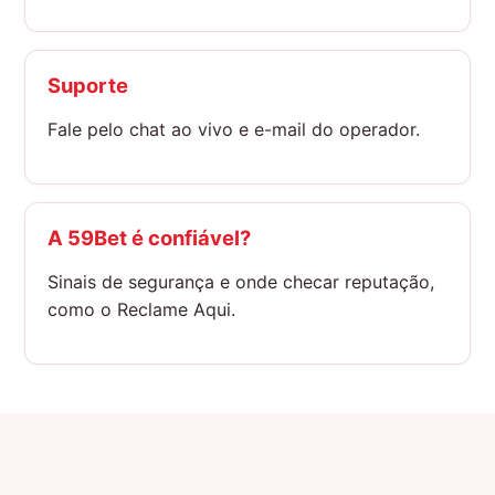
Suporte
Fale pelo chat ao vivo e e-mail do operador.
A 59Bet é confiável?
Sinais de segurança e onde checar reputação,
como o Reclame Aqui.