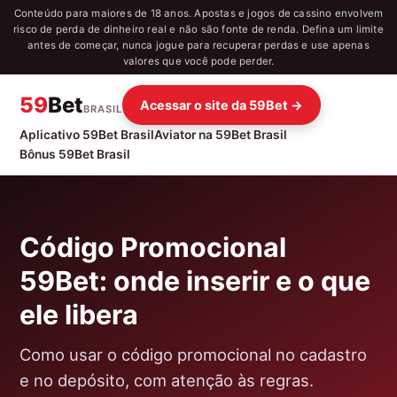
Conteúdo para maiores de 18 anos. Apostas e jogos de cassino envolvem
risco de perda de dinheiro real e não são fonte de renda. Defina um limite
antes de começar, nunca jogue para recuperar perdas e use apenas
valores que você pode perder.
59
Bet
Acessar o site da 59Bet →
BRASIL
Aplicativo 59Bet Brasil
Aviator na 59Bet Brasil
Bônus 59Bet Brasil
Código Promocional
59Bet: onde inserir e o que
ele libera
Como usar o código promocional no cadastro
e no depósito, com atenção às regras.