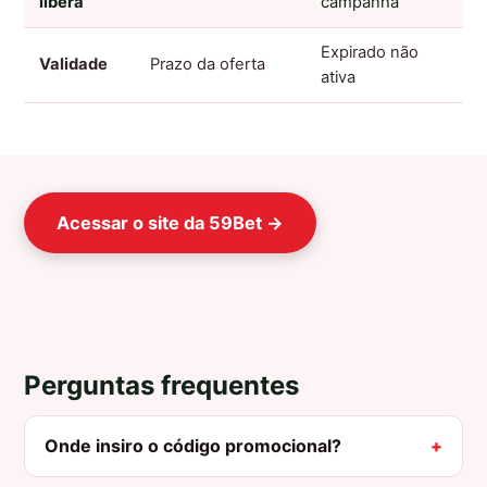
libera
campanha
Expirado não
Validade
Prazo da oferta
ativa
Acessar o site da 59Bet →
Perguntas frequentes
Onde insiro o código promocional?